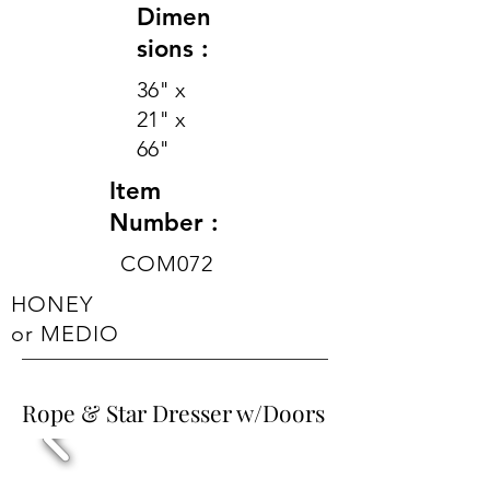
Dimen
sions :
36" x
21" x
66"
Item
Number :
COM072
HONEY
or MEDIO
Rope & Star Dresser w/Doors