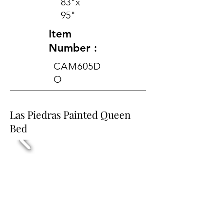
83"x
95"
Item
Number :
CAM605D
O
Las Piedras Painted Queen
Bed