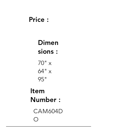
Price :
Dimen
sions :
70" x
64" x
95"
Item
Number :
CAM604D
O