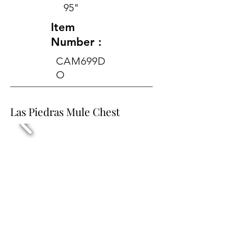
95"
Item
Number :
CAM699D
O
Las Piedras Mule Chest