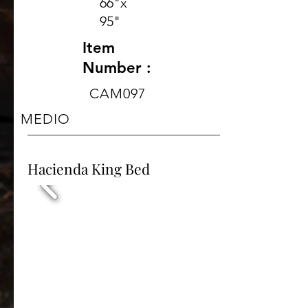
66"x
95"
Item
Number :
CAM097
MEDIO
Hacienda King Bed