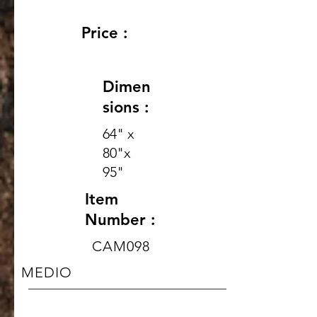
Price :
Dimen
sions :
64" x
80"x
95"
Item
Number :
CAM098
MEDIO