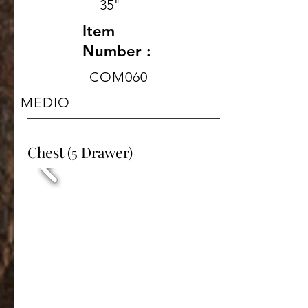
35"
Item
Number :
COM060
MEDIO
Chest (5 Drawer)