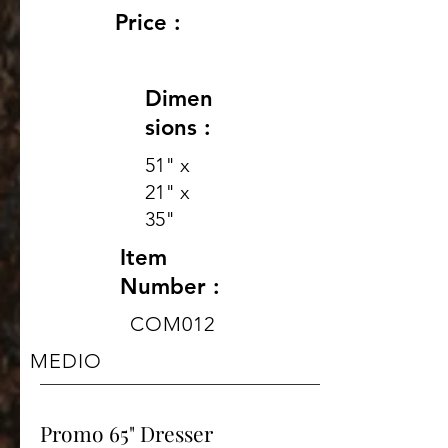
Price :
Dimen
sions :
51" x
21" x
35"
Item
Number :
COM012
MEDIO
Promo 65" Dresser