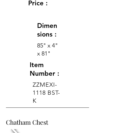
Price :
Dimen
sions :
85" x 4"
x 81"
Item
Number :
ZZMEXI-
1118 BST-
K
Chatham Chest