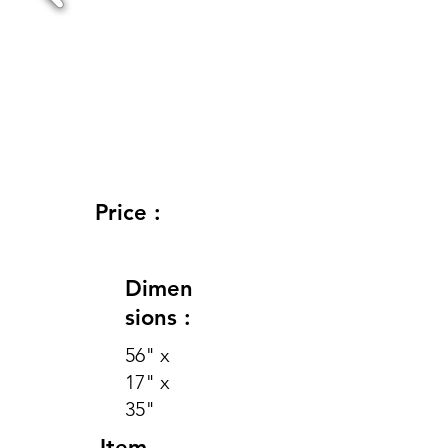
Price :
Dimen
sions :
56" x
17" x
35"
Item